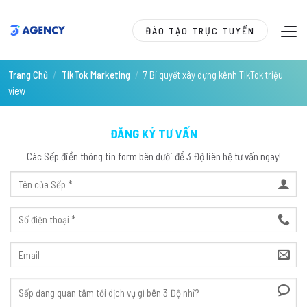
Skip
to
ĐÀO TẠO TRỰC TUYẾN
content
Trang Chủ
/
TikTok Marketing
/
7 Bí quyết xây dựng kênh TikTok triệu
view
ĐĂNG KÝ TƯ VẤN
Các Sếp điền thông tin form bên dưới để 3 Độ liên hệ tư vấn ngay!