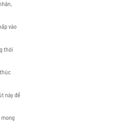
 nhân,
hấp vào
g thời
 thúc
út này để
n mong