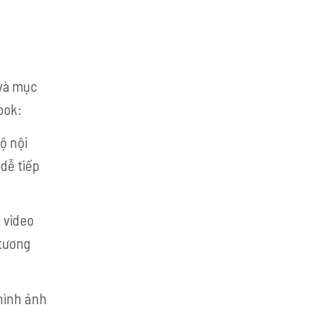
 và mục
ook:
ộ nội
dễ tiếp
 video
 tương
 hình ảnh