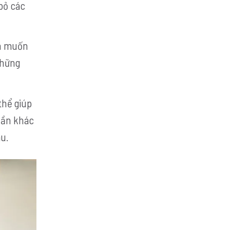
bỏ các
ạn muốn
những
thể giúp
hần khác
u.