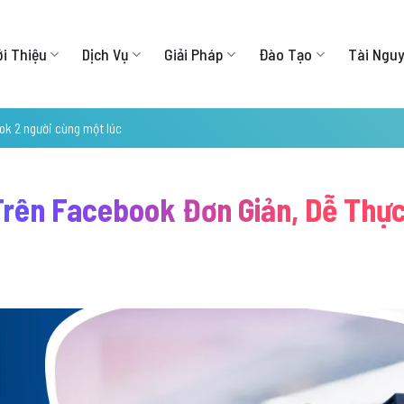
ới Thiệu
Dịch Vụ
Giải Pháp
Đào Tạo
Tài Ngu
ok 2 người cùng một lúc
Trên Facebook Đơn Giản, Dễ Thực