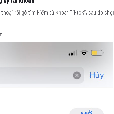
g ký tài khoản
thoại rồi gõ tìm kiếm từ khóa” Tiktok”, sau đó ch
t