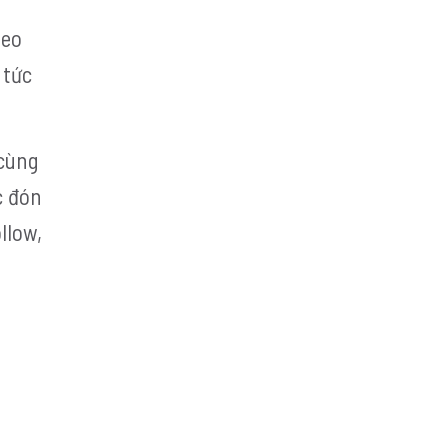
deo
 tức
 cùng
c đón
llow,