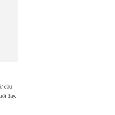
từ đâu
ưới đây.