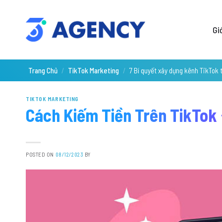
Skip
to
Gi
content
Trang Chủ
/
TikTok Marketing
/
7 Bí quyết xây dựng kênh TikTok 
TIKTOK MARKETING
Cách Kiếm Tiền Trên TikTok
POSTED ON
08/12/2023
BY