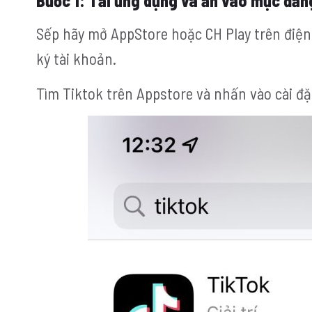
Bước 1: Tải ứng dụng và ấn vào mục đăn
Sếp hãy mở AppStore hoặc CH Play trên điện 
ký tài khoản.
Tìm Tiktok trên Appstore và nhấn vào cài đặ