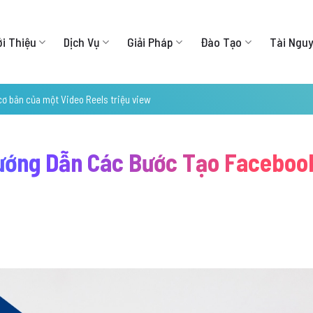
ới Thiệu
Dịch Vụ
Giải Pháp
Đào Tạo
Tài Ngu
cơ bản của một Video Reels triệu view
Hướng Dẫn Các Bước Tạo Faceboo