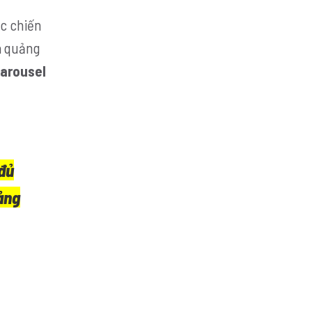
ác chiến
à quảng
arousel
 đủ
ảng