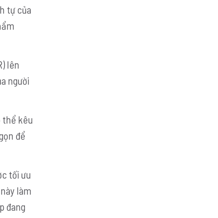
h tự của
phẩm
) lên
ủa người
ó thể kêu
 gọn để
c tối ưu
 này làm
ệp đang