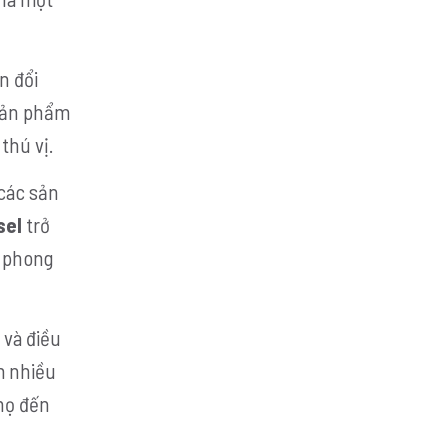
n đổi
 sản phẩm
thú vị.
các sản
sel
trở
o phong
 và điều
m nhiều
 họ đến