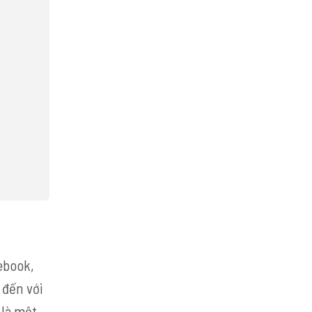
ebook,
 đến với
 là một