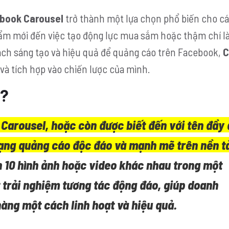
book Carousel
trở thành một lựa chọn phổ biến cho c
phẩm mới đến việc tạo động lực mua sắm hoặc thậm chí l
ách sáng tạo và hiệu quả để quảng cáo trên Facebook,
C
à tích hợp vào chiến lược của mình.
l?
 Carousel
, hoặc còn được biết đến với tên đầy
dạng quảng cáo độc đáo và mạnh mẽ trên nền t
n 10 hình ảnh hoặc video khác nhau trong một
 trải nghiệm tương tác động đáo, giúp doanh
àng một cách linh hoạt và hiệu quả.