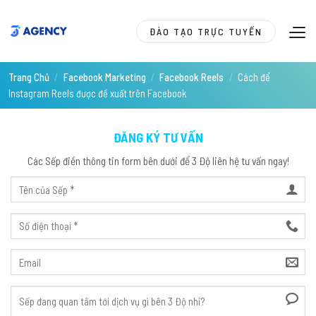
Skip
to
ĐÀO TẠO TRỰC TUYẾN
content
Trang Chủ
/
Facebook Marketing
/
Facebook Reels
/
Cách để
Instagram Reels được đề xuất trên Facebook
ĐĂNG KÝ TƯ VẤN
Các Sếp điền thông tin form bên dưới để 3 Độ liên hệ tư vấn ngay!