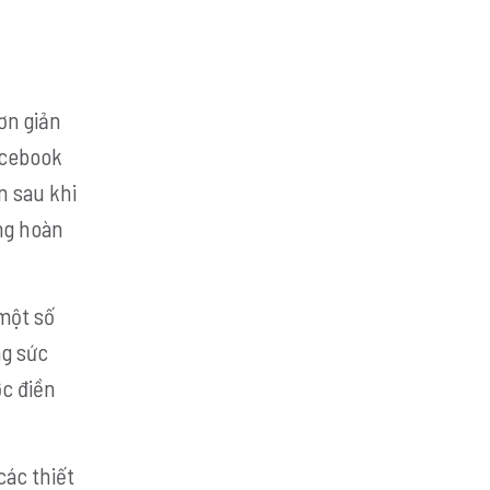
ơn giản
acebook
n sau khi
ùng hoàn
một số
ng sức
ợc điền
các thiết