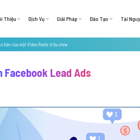
ới Thiệu
Dịch Vụ
Giải Pháp
Đào Tạo
Tài Ngu
cơ bản của một Video Reels triệu view
ch Facebook Lead Ads