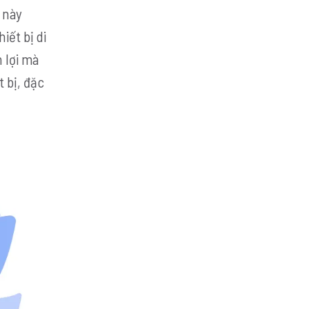
 này
iết bị di
 lợi mà
t bị, đặc