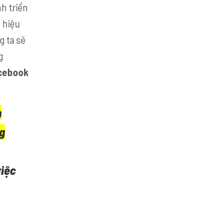
nh triển
 hiệu
g ta sẽ
g
cebook
n
g
việc