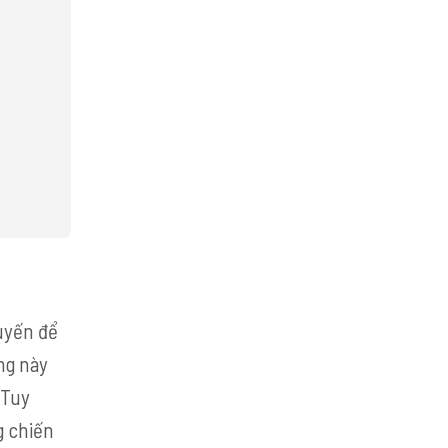
uyến để
ng này
 Tuy
g chiến