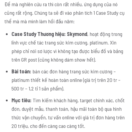
Để mà nghiên cứu ra thì còn rất nhiều, ứng dụng của nó
cũng rất rộng. Chúng ta sẽ đi vào phân tích 1 Case Study cụ
thể mà mà mình làm hồi đầu năm:
Case Study Thương hiệu: Skymond
, hoạt động trong
lĩnh vực chế tác trang sức kim cương, platinum. Xin
phép chỉ nói sơ lược vì không tạo được biểu đồ và bảng
trên GR post (cũng không dám show hết).
Bài toán:
bán các đơn hàng trang sức kim cương –
platinum thiết kế hoàn toàn online (giá trị trên 20 tr –
500 tr – 1,2 tỉ 1 sản phẩm).
Mục tiêu:
Tìm kiếm khách hàng, target chính xác, chốt
đơn, duyệt mẫu, thanh toán, hậu mãi toàn bộ qua hình
thức vận chuyển, tư vấn online với giá trị đơn hàng trên
20 triệu, cho đến càng cao càng tốt.