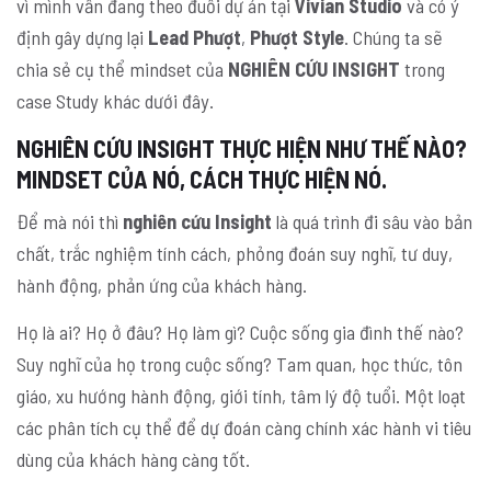
vì mình vẫn đang theo đuổi dự án tại
Vivian Studio
và có ý
định gây dựng lại
Lead Phượt
,
Phượt Style
. Chúng ta sẽ
chia sẻ cụ thể mindset của
NGHIÊN CỨU INSIGHT
trong
case Study khác dưới đây.
NGHIÊN CỨU INSIGHT THỰC HIỆN NHƯ THẾ NÀO?
MINDSET CỦA NÓ, CÁCH THỰC HIỆN NÓ.
Để mà nói thì
nghiên cứu Insight
là quá trình đi sâu vào bản
chất, trắc nghiệm tính cách, phỏng đoán suy nghĩ, tư duy,
hành động, phản ứng của khách hàng.
Họ là ai? Họ ở đâu? Họ làm gì? Cuộc sống gia đình thế nào?
Suy nghĩ của họ trong cuộc sống? Tam quan, học thức, tôn
giáo, xu hướng hành động, giới tính, tâm lý độ tuổi. Một loạt
các phân tích cụ thể để dự đoán càng chính xác hành vi tiêu
dùng của khách hàng càng tốt.