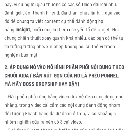
này, ví dụ người giàu thường có các sở thích đại loại như:
đánh golf, âm thanh hi-end, đĩa than, chữa lành…, dựa vào
đó để chúng ta viết content cụ thể đánh động họ
bằng
insight
, cuối cùng là thêm các yếu tố để target. Nói
chung chiến thuật xoay quanh khá nhiều, các bạn có thể tự
do tưởng tượng nhé, xin phép không nói cụ thể vì trách
nghiệm bảo mật.
2. ÁP DỤNG NÓ VÀO MÔ HÌNH PHÂN PHỐI NỘI DUNG THEO
CHUỖI AIDA ( BẢN RÚT GỌN CỦA NÓ LÀ PHẾU PUNNEL
MÀ MẤY BOSS DROPSHIP HAY DẬY)
– Đầu phễu phủ rộng bằng video flex vẻ đẹp công dụng nhẹ
nhàng, trong video cài cắm các nội dung đánh động nhóm
đối tượng khách hàng đã dự đoán ở trên, vì có khoảng 3
nhóm nghiên cứu ra nên có 3 cái video.