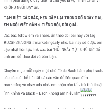
Mình phải dừng ở đây thật ra chủ yếu là VỢ MÌNH CHỬI VÌ
KHÔNG NGỒI DẬY ăn.
TẠM BIỆT CÁC BÁC, HẸN GẶP LẠI TRONG SỐ NGÀY MAI,
EM NGỒI VIẾT GẦN 4 TIẾNG RỒI, ĐÓI QUÁ.
Các bác follow em và share, ấn theo dõi bài này với tag
#DCGRSHARING #marketingdaily nhé, bài này sẽ được em
cập nhật liên tục link các bài “MỖI NGÀY MỘT CHỦ ĐỀ” để
anh em dễ theo dõi và bàn luận.
Chuyên mục mỗi ngày một chủ đề do Bách Lâm phụ trách,
các bác có thể hỏi tất cả các vấn đề liên quan đến
marketing và chạy ads nhé, em nhận cân tất, trừ thủ thuật
lỉnh khỉnh và Black – Bách không am hiểu lắm