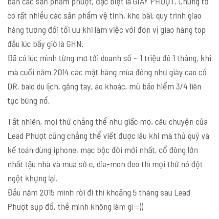
bán các sản phẩm phượt, đặc biệt là GIÀY PHƯỢT. Chúng tớ
có rất nhiều các sản phẩm vệ tinh, kho bãi, quy trình giao
hàng tương đối tối ưu khi làm việc với đơn vị giao hàng top
đầu lúc bấy giờ là GHN.
Đã có lúc mình từng mơ tới doanh số ~ 1 triệu đô 1 tháng, khi
mà cuối năm 2014 các mặt hàng mùa đông như giày cao cổ
DR, balo du lịch, găng tay, áo khoác, mũ bảo hiểm 3/4 liên
tục bùng nổ.
Tất nhiên, mọi thứ chẳng thể như giấc mơ, câu chuyện của
Lead Phượt cũng chẳng thể viết được lâu khi mà thủ quỹ và
kế toán dùng iphone, mạc bộc đời mới nhất, cổ đông lớn
nhất tậu nhà và mua sờ e, dia-mon đeo thì mọi thứ nó đột
ngột khựng lại.
Đầu năm 2015 mình rời đi thì khoảng 5 tháng sau Lead
Phượt sụp đổ, thề mình không làm gì =))