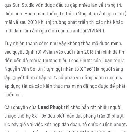
qua Suri Studio vốn được đầu tư gấp nhiều lần về trang trí,
diện tích. Hoàn toàn thống trị thị trường chụp ảnh gia đình (
mãi về sau 2018 khi thị trường phát triển thì các nhà khác
mới dám làm ảnh gia đình cạnh tranh lại VIVIAN ).
Tuy nhiên thành công như vậy không thỏa mã được mình,
sau quyết định rời Vivian vào cuối năm 2013 thì mình đã tìm
đến bến đỗ mới là thương hiệu Lead Phượt của 1 bạn tên là
Nguyễn Văn Sờ-ơn ( tạm gọi nhân tố
X “sờ”
) là người sáng
lập. Quyết định nhập 30% cổ phần và đồng hành cùng nó,
áp dụng tất cả các kiến thức mà mình đã học được để phát
triển nó.
Câu chuyện của
Lead Phượt
thì chắc hẳn rất nhiều người
thuộc thế hệ 8x – 9x đều biết, dẫn dắt phong trào đi phượt
lúc bấy giờ với việc kết hợp dẫn đoàn, tổ chức du lịch phượt,