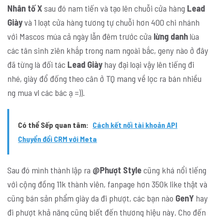
Nhân tố X
sau đó nam tiến và tạo lên chuỗi cửa hàng
Lead
Giày
và 1 loạt cửa hàng tương tự chuỗi hơn 400 chi nhánh
với Mascos múa cả ngày lẫn đêm trước cửa
lừng danh
lùa
các tân sinh ziên khắp trong nam ngoài bắc, geny nào ở đây
đã từng là đối tác
Lead Giày
hay đại loại vậy lên tiếng đi
nhé, giày đổ đống theo cân ở TQ mang về lọc ra bán nhiều
ng mua vl các bác ạ =)).
Có thể Sếp quan tâm:
Cách kết nối tài khoản API
Chuyển đổi CRM với Meta
Sau đó mình thành lập ra
@Phượt Style
cũng khá nổi tiếng
với cộng đồng 11k thành viên, fanpage hơn 350k like thật và
cũng bán sản phẩm giày da đi phượt, các bạn nào
GenY
hay
đi phượt khả năng cũng biết đến thương hiệu này. Cho đến