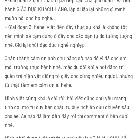
– Giai đoạn 2 gom thành quả tiếp cận của giai đoạn 1 và tiến
hành GIÁO DỤC KHÁCH HÀNG, lặp đi lặp lại những gì mình
muốn nói cho họ nghe…
– Giai đoạn 3, hehe, viết đến đây thực sự khá là không tốt
nên mình sẽ tạm dừng ở đây cho các bạn tự do tưởng tượng
nhé. Giữ lại chút đạo đức nghề nghiệp
Chân thành cảm ơn anh chủ hãng sờ nào đó vì đã cho em
môi trường thực hành nhé, mặc dù đôi khi a hơi đãng trí
quên trả hiện vật giống tờ giấy cho cũng nhiều người, nhưng
từ thật tâm em cảm ơn a, hehe.
Mình viết cũng khá là dài rồi, bài viết cũng chủ yếu mang
tính gợi mở tư duy bản chất, tư duy nghiên cứu chuyên sâu
cho ae. Ae nào đã làm đến đây rồi thì comment ở bên dưới
nhé.