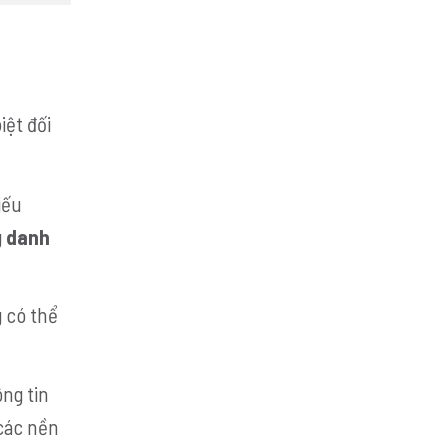
iệt đối
iếu
g
danh
 có thể
ông tin
các nền