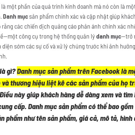
là một phần của quá trình kinh doanh mà nó còn là một
ả.
Danh mục
sản phẩm chính xác và cập nhật giúp khác
 rằng các chiến dịch quảng cáo phản ánh chính xác nh
n đề—một công cụ trong hệ thống quản lý
danh mục
—trở 
n diện sớm các sự cố và xử lý chúng trước khi ảnh hưởng
nh.
à gì?
Danh mục sản phẩm trên Facebook là m
và thương hiệu liệt kê các sản phẩm của họ t
Điều này giúp khách hàng dễ dàng xem và tìm 
cung cấp. Danh mục sản phẩm có thể bao gồm
n phẩm như tên sản phẩm, giá cả, mô tả, hình 