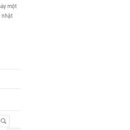
 này một
p nhật