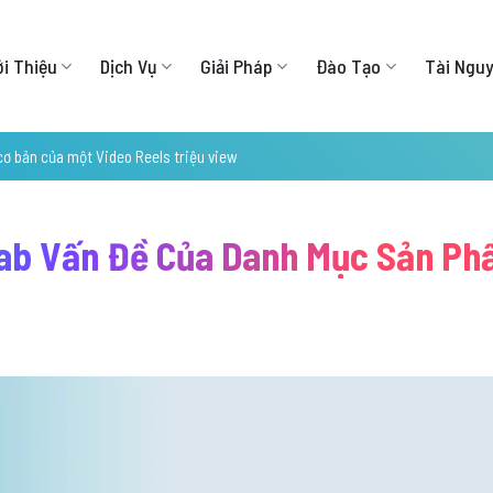
ới Thiệu
Dịch Vụ
Giải Pháp
Đào Tạo
Tài Ngu
cơ bản của một Video Reels triệu view
 Tab Vấn Đề Của Danh Mục Sản P