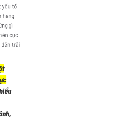
 yếu tố
h hàng
ững gì
nên cực
 đến trải
ột
rực
hiểu
ảnh,