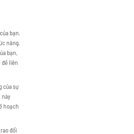
của bạn.
ức năng.
của bạn,
 đề liên
g của sự
n này
kế hoạch
rao đổi