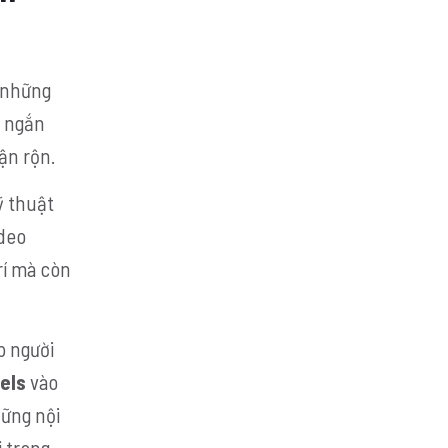
 những
o ngắn
ận rộn.
ỹ thuật
ideo
rí mà còn
p người
els
vào
hững nội
i trong