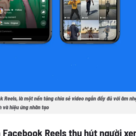
k Reels, là một nền tảng chia sẻ video ngắn đầy đủ với âm nh
h và hiệu ứng nhân tạo
n Facebook Reels thu hút người x