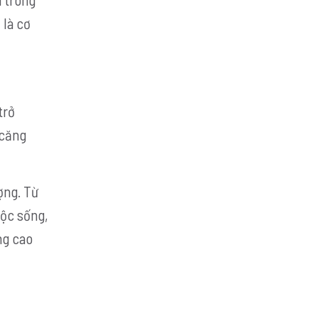
 là cơ
trở
 căng
ợng. Từ
uộc sống,
ng cao