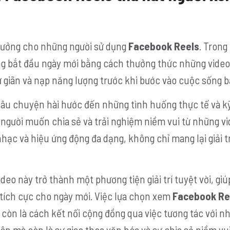
 hưởng cho những người sử dụng
Facebook Reels
. Trong
ờng bắt đầu ngày mới bằng cách thưởng thức những vide
thư giãn và nạp năng lượng trước khi bước vào cuộc sống b
câu chuyện hài hước đến những tình huống thực tế và k
người muốn chia sẻ và trải nghiệm niềm vui từ những v
ạc và hiệu ứng động đa dạng, không chỉ mang lại giải t
eo này trở thành một phương tiện giải trí tuyệt vời, giú
 tích cực cho ngày mới. Việc lựa chọn xem
Facebook Re
à còn là cách kết nối cộng đồng qua việc tương tác với n
ân mà còn là sự giao thoa văn hóa và sự chia sẻ niềm vu