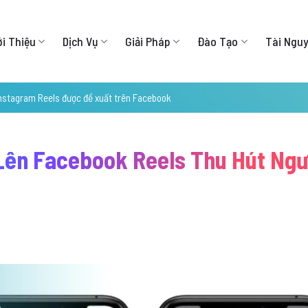
ới Thiệu
Dịch Vụ
Giải Pháp
Đào Tạo
Tài Ngu
nstagram Reels được đề xuất trên Facebook
Lên Facebook Reels Thu Hút Ngư