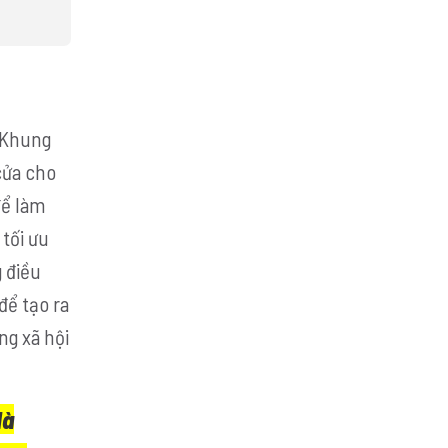
 “Khung
cửa cho
để làm
tối ưu
 điều
để tạo ra
ng xã hội
là