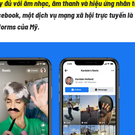
y đủ với âm nhạc, âm thanh và hiệu ứng nhân t
ebook, một dịch vụ mạng xã hội trực tuyến là
forms của Mỹ.