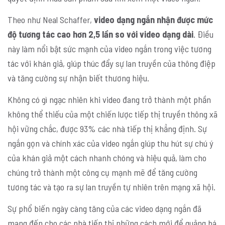
Theo như Neal Schaffer,
video dạng ngắn nhận được
mức
độ tương tác cao hơn 2,5 lần so với video dạng dài
. Điều
này làm nổi bật sức mạnh của video ngắn trong việc tương
tác với khán giả, giúp thúc đẩy sự lan truyền của thông điệp
và tăng cường sự nhận biết thương hiệu.
Không có gì ngạc nhiên khi video đang trở thành một phần
không thể thiếu của một chiến lược tiếp thị truyền thông xã
hội vững chắc, được 93% các nhà tiếp thị khẳng định. Sự
ngắn gọn và chính xác của video ngắn giúp thu hút sự chú ý
của khán giả một cách nhanh chóng và hiệu quả, làm cho
chúng trở thành một công cụ mạnh mẽ để tăng cường
tương tác và tạo ra sự lan truyền tự nhiên trên mạng xã hội.
Sự phổ biến ngày càng tăng của các video dạng ngắn đã
mang đến cho các nhà tiếp thị những cách mới để quảng bá