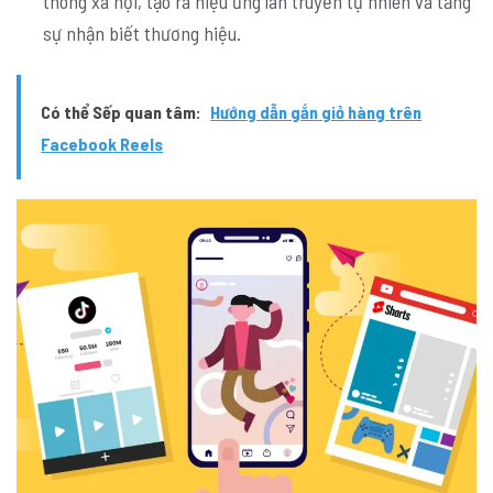
thông xã hội, tạo ra hiệu ứng lan truyền tự nhiên và tăng
sự nhận biết thương hiệu.
Có thể Sếp quan tâm:
Hướng dẫn gắn giỏ hàng trên
Facebook Reels