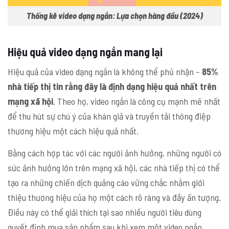
Thống kê video dạng ngắn: Lựa chọn hàng đầu (2024)
Hiệu quả video dạng ngắn mang lại
Hiệu quả của video dạng ngắn là không thể phủ nhận –
85%
nhà tiếp thị tin rằng đây là định dạng hiệu quả nhất trên
mạng xã hội
. Theo họ, video ngắn là công cụ mạnh mẽ nhất
để thu hút sự chú ý của khán giả và truyền tải thông điệp
thương hiệu một cách hiệu quả nhất.
Bằng cách hợp tác với các người ảnh hưởng, những người có
sức ảnh hưởng lớn trên mạng xã hội, các nhà tiếp thị có thể
tạo ra những chiến dịch quảng cáo vững chắc nhằm giới
thiệu thương hiệu của họ một cách rõ ràng và đầy ấn tượng.
Điều này có thể giải thích tại sao nhiều người tiêu dùng
quyết định mua sản phẩm sau khi xem một video ngắn.