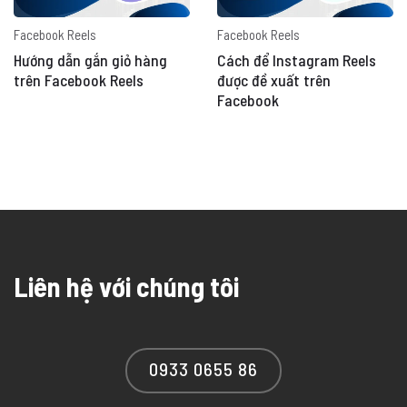
Facebook Reels
Facebook Reels
Hướng dẫn gắn giỏ hàng
Cách để Instagram Reels
trên Facebook Reels
được đề xuất trên
Facebook
Liên hệ với chúng tôi
0933 0655 86