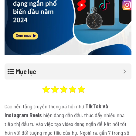
Mục lục
Các nền tảng truyền thông xã hội như
TikTok và
Instagram Reels
hiện đang dẫn đầu, thúc đẩy nhiều nhà
tiếp thị đầu tư vào việc tạo video dạng ngắn để kết nối tốt
hơn với đối tượng mục tiêu của họ. Ngoài ra, gần 7 trong số