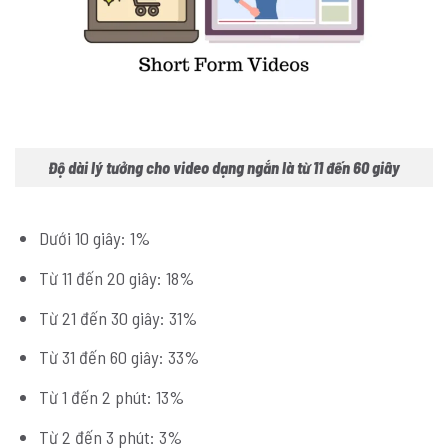
Độ dài lý tưởng cho video dạng ngắn là từ 11 đến 60 giây
Dưới 10 giây: 1%
Từ 11 đến 20 giây: 18%
Từ 21 đến 30 giây: 31%
Từ 31 đến 60 giây: 33%
Từ 1 đến 2 phút: 13%
Từ 2 đến 3 phút: 3%