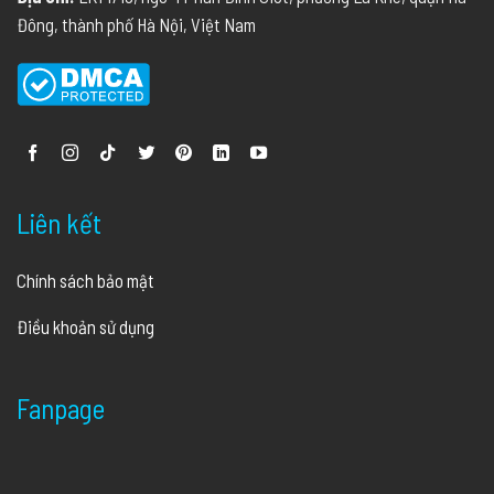
Đông, thành phố Hà Nội, Việt Nam
Liên kết
Chính sách bảo mật
Điều khoản sử dụng
Fanpage