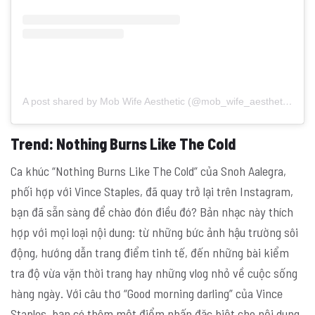
A post shared by Mob Wife Aesthetic (@mob_wife_aesthetic)
Trend:
Nothing Burns Like The Cold
Ca khúc “Nothing Burns Like The Cold” của Snoh Aalegra,
phối hợp với Vince Staples, đã quay trở lại trên Instagram,
bạn đã sẵn sàng để chào đón điều đó? Bản nhạc này thích
hợp với mọi loại nội dung: từ những bức ảnh hậu trường sôi
động, hướng dẫn trang điểm tinh tế, đến những bài kiểm
tra độ vừa vặn thời trang hay những vlog nhỏ về cuộc sống
hàng ngày. Với câu thơ “Good morning darling” của Vince
Staples, bạn có thêm một điểm nhấn đặc biệt cho nội dung