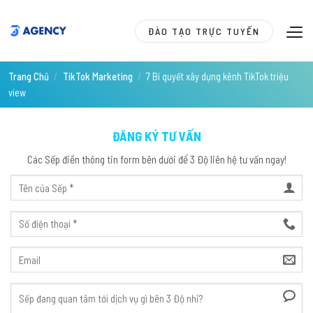
Skip
to
ĐÀO TẠO TRỰC TUYẾN
content
Trang Chủ
/
TikTok Marketing
/
7 Bí quyết xây dựng kênh TikTok triệu
view
ĐĂNG KÝ TƯ VẤN
Các Sếp điền thông tin form bên dưới để 3 Độ liên hệ tư vấn ngay!