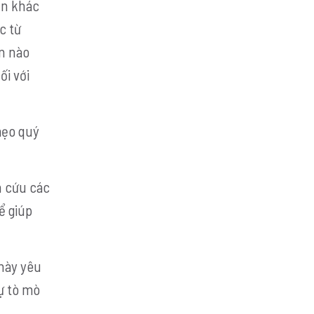
ận khác
c từ
ần nào
ối với
mẹo quý
n cứu các
ể giúp
 này yêu
sự tò mò