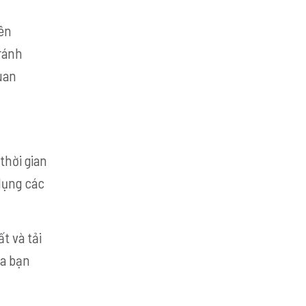
rên
ránh
uan
thời gian
 dụng các
t và tải
ủa bạn