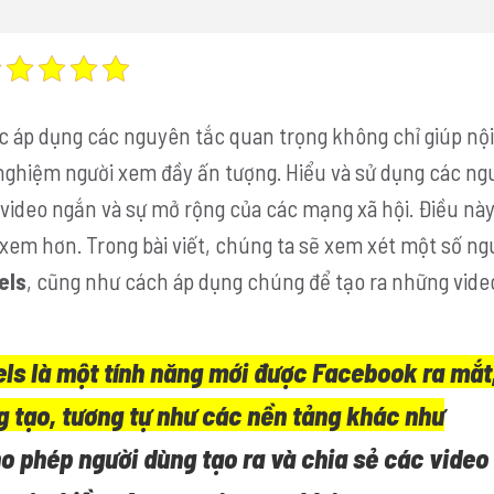
ệc áp dụng các nguyên tắc quan trọng không chỉ giúp nộ
 nghiệm người xem đầy ấn tượng. Hiểu và sử dụng các ng
a video ngắn và sự mở rộng của các mạng xã hội. Điều này
 xem hơn. Trong bài viết, chúng ta sẽ xem xét một số n
els
, cũng như cách áp dụng chúng để tạo ra những vide
ls là một tính năng mới được Facebook ra mắt
g tạo, tương tự như các nền tảng khác như
o phép người dùng tạo ra và chia sẻ các video