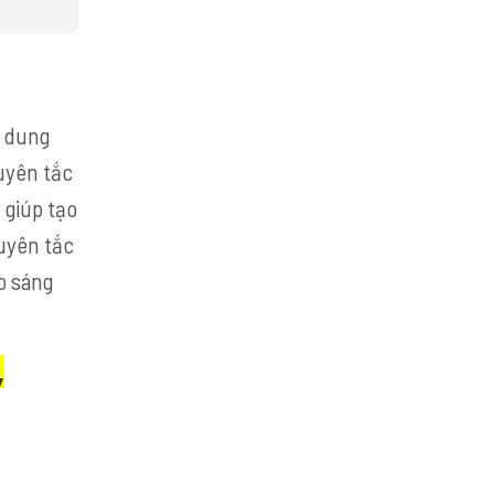
i dung
uyên tắc
 giúp tạo
guyên tắc
o sáng
,