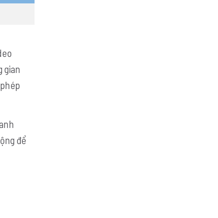
deo
g gian
o phép
oanh
động để