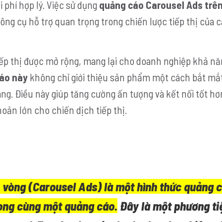
 phí hợp lý. Việc sử dụng
quảng cáo Carousel Ads trên
ng cụ hỗ trợ quan trọng trong chiến lược tiếp thị của 
iếp thị được mở rộng, mang lại cho doanh nghiệp khả nă
áo này
không chỉ giới thiệu sản phẩm một cách bắt mắ
ng. Điều này giúp tăng cường ấn tượng và kết nối tốt hơn
oản lớn cho chiến dịch tiếp thị.
vòng (Carousel Ads) là một hình thức quảng 
rong cùng một quảng cáo.
Đây là một
phương ti