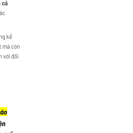
 cả
các
ng kể
t mà còn
 với đối
cáo
ện