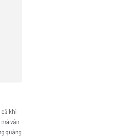
 cả khi
ả mà vẫn
ng quảng