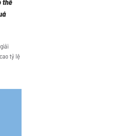
 thể
uá
giải
ao tỷ lệ