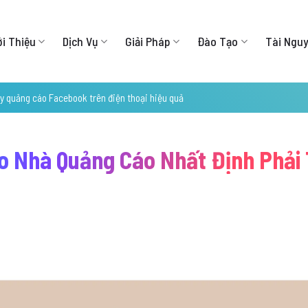
ới Thiệu
Dịch Vụ
Giải Pháp
Đào Tạo
Tài Ngu
y quảng cáo Facebook trên điện thoại hiệu quả
ao Nhà Quảng Cáo Nhất Định Phải