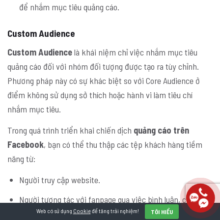
để nhắm mục tiêu quảng cáo.
Custom Audience
Custom Audience
là khái niệm chỉ việc nhắm mục tiêu
quảng cáo đối với nhóm đối tượng được tạo ra tùy chỉnh.
Phương pháp này có sự khác biệt so với Core Audience ở
điểm không sử dụng sở thích hoặc hành vi làm tiêu chí
nhắm mục tiêu.
Trong quá trình triển khai chiến dịch
quảng cáo trên
Facebook
, bạn có thể thu thập các tệp khách hàng tiềm
năng từ:
Người truy cập website.
Người tương tác với fanpage qua việc bình luận, chia sẻ,
Web có sử dụng
Cookie
để tăng trải nghiệm!
hoặc thích bài viết.
TÔI HIỂU