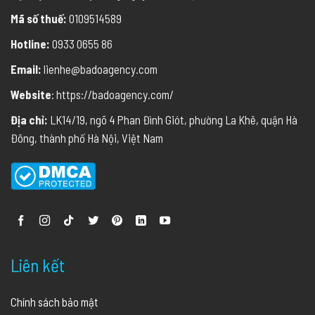
Mã số thuế:
0109514589
Hotline:
0933 0655 86
Email:
lienhe@badoagency.com
Website
: https://badoagency.com/
Địa chỉ:
LK14/19, ngõ 4 Phan Đình Giót, phường La Khê, quận Hà
Đông, thành phố Hà Nội, Việt Nam
Liên kết
Chính sách bảo mật