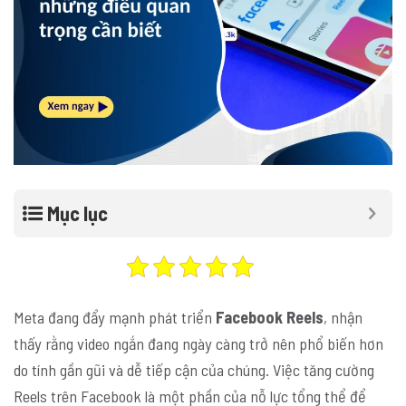
Mục lục
Meta đang đẩy mạnh phát triển
Facebook Reels
, nhận
thấy rằng video ngắn đang ngày càng trở nên phổ biến hơn
do tính gần gũi và dễ tiếp cận của chúng. Việc tăng cường
Reels trên Facebook là một phần của nỗ lực tổng thể để