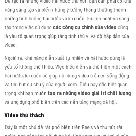
Để tạo ra những video hài hước thu hút, bạn cần phải có khả
năng sáng tạo và biến những ý tưởng thông thường thành
những tình huống hài hước và lôi cuốn. Sự linh hoạt và sáng
tạo trong việc sử dụng
các công cụ chỉnh sửa video
cũng
là yếu tố quan trọng giúp tăng tính thú vị và độ hấp dẫn của
video.
Ngoài ra, khả năng diễn xuất tự nhiên và hài hước cũng là
yếu tố không thể thiếu. Việc biểu diễn và thể hiện một cách
hài hước, lôi cuốn sẽ giúp nội dung video trở nên sống động
và thu hút sự chú ý của người xem. Điều này đặc biệt quan
trọng khi bạn muốn
tạo ra những video giải trí chất lượng
và ứng dụng phổ biến trên các nền tảng mạng xã hội.
Video thử thách
Đây là một chủ đề rất phổ biến trên Reels và thu hút rất
nhiều nhà sáng tạo nội dung bởi tính sáng tạo và thú vị của