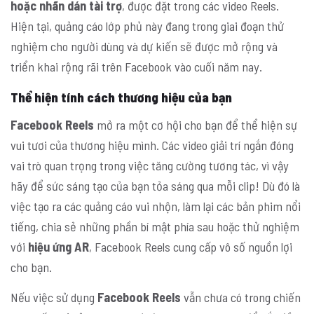
hoặc nhãn dán tài trợ
, được đặt trong các video Reels.
Hiện tại, quảng cáo lớp phủ này đang trong giai đoạn thử
nghiệm cho người dùng và dự kiến sẽ được mở rộng và
triển khai rộng rãi trên Facebook vào cuối năm nay.
Thể hiện tính cách thương hiệu của bạn
Facebook Reels
mở ra một cơ hội cho bạn để thể hiện sự
vui tươi của thương hiệu mình. Các video giải trí ngắn đóng
vai trò quan trọng trong việc tăng cường tương tác, vì vậy
hãy để sức sáng tạo của bạn tỏa sáng qua mỗi clip! Dù đó là
việc tạo ra các quảng cáo vui nhộn, làm lại các bản phim nổi
tiếng, chia sẻ những phần bí mật phía sau hoặc thử nghiệm
với
hiệu ứng AR
, Facebook Reels cung cấp vô số nguồn lợi
cho bạn.
Nếu việc sử dụng
Facebook Reels
vẫn chưa có trong chiến