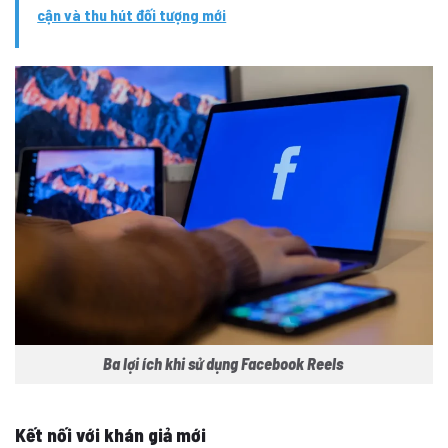
cận và thu hút đối tượng mới
Ba lợi ích khi sử dụng Facebook Reels
Kết nối với khán giả mới