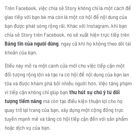
Trên Facebook, việc chia sẻ Story không chỉ là một cách để
giao tiếp với bạn bè mà còn là một cơ hội để nội dung của
bạn được phát sóng rộng rãi. Khác với Instagram, khi bạn
chia sẻ Story trên Facebook, nó sẽ xuất hiện trực tiếp trên
Bảng tin của người dùng
, ngay cả khi họ không theo dõi tài
khoản của bạn.
Điều này mở ra một cánh cửa mới cho việc tiếp cận một
đối tượng rộng lớn và tạo ra cơ hội để nội dung của bạn lan
tỏa và được khám phá bởi nhiều người hơn. Việc tăng phạm
vi tiếp cận không chỉ giúp bạn
thu hút sự chú ý từ đối
tượng tiềm năng
mà còn tạo điều kiện thuận lợi cho họ
quay trở lại trang của bạn, xây dựng một cộng đồng trực
tuyến mạnh mẽ và tăng cơ hội tiếp cận đến với sản phẩm
hoặc dịch vụ của bạn.