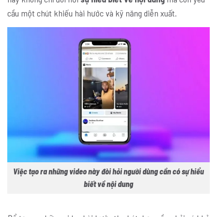
cầu một chút khiếu hài hước và kỹ năng diễn xuất.
Việc tạo ra những video này đòi hỏi người dùng cần có sự hiểu
biết về nội dung