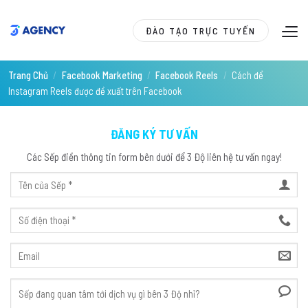
Skip
to
ĐÀO TẠO TRỰC TUYẾN
content
Trang Chủ
/
Facebook Marketing
/
Facebook Reels
/
Cách để
Instagram Reels được đề xuất trên Facebook
ĐĂNG KÝ TƯ VẤN
Các Sếp điền thông tin form bên dưới để 3 Độ liên hệ tư vấn ngay!