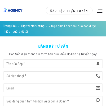
Skip
to
ĐÀO TẠO TRỰC TUYẾN
content
Trang Chủ
/
Digital Marketing
/
7 mẹo giúp Facebook của bạn được
nhiều người biết tới
ĐĂNG KÝ TƯ VẤN
Các Sếp điền thông tin form bên dưới để 3 Độ liên hệ tư vấn ngay!