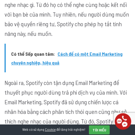
nghe nhạc gì. Từ đó họ có thể nghe cùng hoặc kết nối
với bạn bè của mình. Tuy nhiên, nếu người dùng muốn
bảo vệ quyền riêng tư, Spotify cho phép họ tắt tính
năng này, nếu muốn.
Có thể Sếp quan tâm:
Cách để có một Email Marketing
chuyên nghiệp, hiệu quả
Ngoài ra, Spotify còn tận dụng Email Marketing để
thuyết phục người dùng trả phí dịch vụ của mình. Với
Email Marketing, Spotify đã sử dụng chiến lược cá
nhân hóa bằng cách phân tích thói quen cũng như sở
thích nghe nhạc của người dùng. Từ đó, Spotify sẽ gửi
Web có sử dụng
Cookie
để tăng trải nghiệm!
cho họ những Email đề xuất bài hát phù hợp với mức
TÔI HIỂU