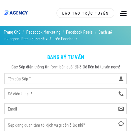
Skip
to
ĐÀO TẠO TRỰC TUYẾN
content
Trang Chủ
/
Facebook Marketing
/
Facebook Reels
/
Cách để
Instagram Reels được đề xuất trên Facebook
ĐĂNG KÝ TƯ VẤN
Các Sếp điền thông tin form bên dưới để 3 Độ liên hệ tư vấn ngay!