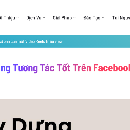
ới Thiệu
Dịch Vụ
Giải Pháp
Đào Tạo
Tài Ngu
cơ bản của một Video Reels triệu view
àng Tương Tác Tốt Trên Faceboo