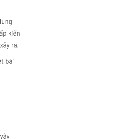
 dung
cấp kiến
xảy ra.
t bài
 vậy