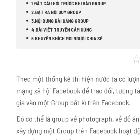
1.ĐẶT CÂU HỎI TRƯỚC KHI VÀO GROUP
2.ĐẶT RA NỘI QUY GROUP
3.NỘI DUNG BÀI ĐĂNG GROUP
4.BÀI VIẾT TRUYỀN CẢM HỨNG
5.KHUYẾN KHÍCH MỌI NGƯỜI CHIA SẺ
Theo một thống kê thì hiện nước ta có lượn
mạng xã hội Facebook để trao đổi, tương tá
gia vào một Group bất kì trên Facebook.
Đó có thể là group về photograph, về đồ ăn
xây dựng một Group trên Facebook hoạt độn