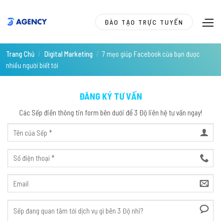
Skip
to
ĐÀO TẠO TRỰC TUYẾN
content
Trang Chủ
/
Digital Marketing
/
7 mẹo giúp Facebook của bạn được
nhiều người biết tới
ĐĂNG KÝ TƯ VẤN
Các Sếp điền thông tin form bên dưới để 3 Độ liên hệ tư vấn ngay!