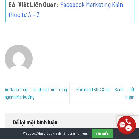
Bài Viết Liên Quan:
Facebook Marketing Kiến
thức từ A – Z
Ai Marketing – Thuật ngữ mới trong
Buil dàn TKQC Xanh – Sạch – Tiết
ngành Marketing
kiệm
Để lại một bình luận
Email của bạn sẽ không được hiển thị công khai.
Các trường bắt
Web có sử dụng
Cookie
để tăng trải nghiệm!
TÔI HIỂU