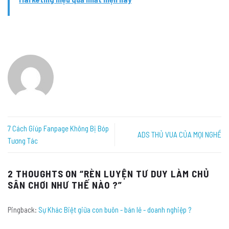
7 Cách Giúp Fanpage Không Bị Bóp
ADS THỦ VUA CỦA MỌI NGHỀ
Tương Tác
2 THOUGHTS ON “
RÈN LUYỆN TƯ DUY LÀM CHỦ
SÂN CHƠI NHƯ THẾ NÀO ?
”
Pingback:
Sự Khác Biệt giữa con buôn - bán lẻ - doanh nghiệp ?