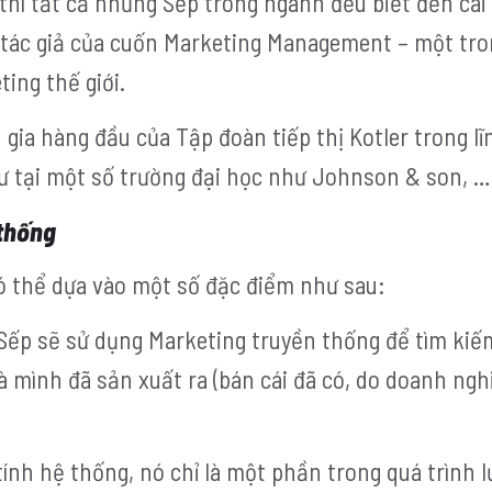
thì tất cả những Sếp trong ngành đều biết đến cái
là tác giả của cuốn Marketing Management – một tr
ing thế giới.
 gia hàng đầu của Tập đoàn tiếp thị Kotler trong lĩ
sư tại một số trường đại học như Johnson & son, …
 thống
ó thể dựa vào một số đặc điểm như sau:
 Sếp
sẽ sử dụng Marketing truyền thống để tìm ki
 mình đã sản xuất ra (bán cái đã có, do doanh ngh
nh hệ thống, nó chỉ là một phần trong quá trình l