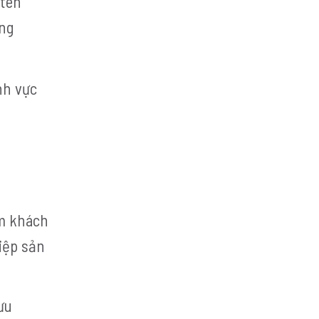
 tên
ong
nh vực
ếm khách
iệp sản
ưu