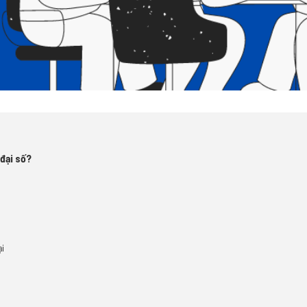
 đại số?
ại