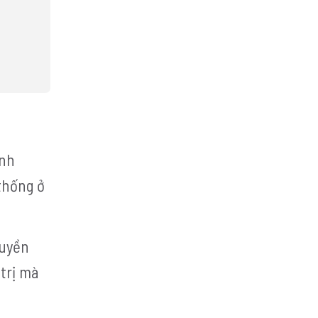
anh
thống ở
ruyền
 trị mà