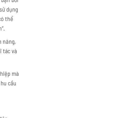
 sử dụng
có thể
”.
m năng,
i tác và
ghiệp mà
nhu cầu