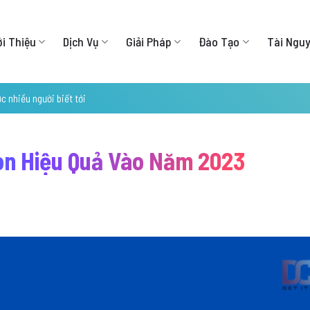
ới Thiệu
Dịch Vụ
Giải Pháp
Đào Tạo
Tài Ngu
 nhiều người biết tới
òn Hiệu Quả Vào Năm 2023