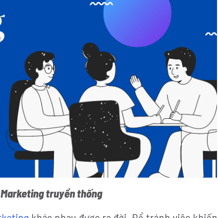
 Marketing truyền thống
rketing
khác nhau được ra đời. Để tránh việc khiến