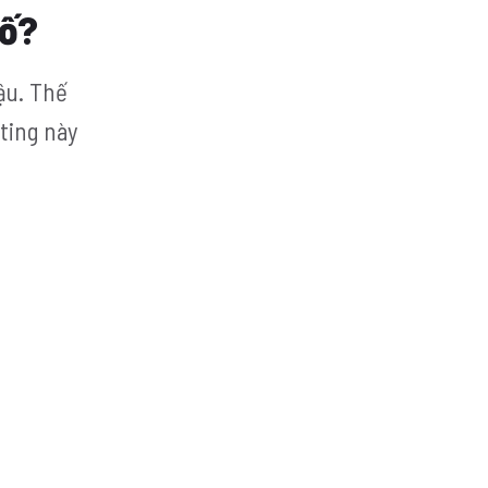
số?
ậu. Thế
ting này